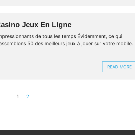
Casino Jeux En Ligne
impressionnants de tous les temps Évidemment, ce qui
rassemblons 50 des meilleurs jeux à jouer sur votre mobile.
READ MORE
1
2