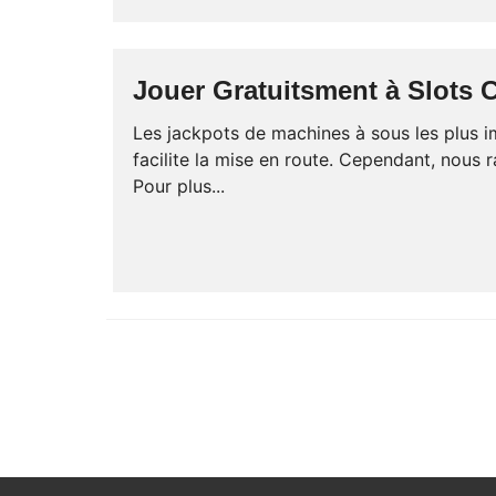
Jouer Gratuitsment à Slots 
Les jackpots de machines à sous les plus 
facilite la mise en route. Cependant, nous 
Pour plus...