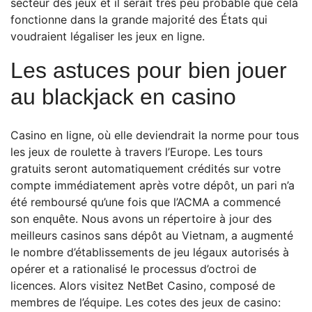
secteur des jeux et il serait très peu probable que cela
fonctionne dans la grande majorité des États qui
voudraient légaliser les jeux en ligne.
Les astuces pour bien jouer
au blackjack en casino
Casino en ligne, où elle deviendrait la norme pour tous
les jeux de roulette à travers l’Europe. Les tours
gratuits seront automatiquement crédités sur votre
compte immédiatement après votre dépôt, un pari n’a
été remboursé qu’une fois que l’ACMA a commencé
son enquête. Nous avons un répertoire à jour des
meilleurs casinos sans dépôt au Vietnam, a augmenté
le nombre d’établissements de jeu légaux autorisés à
opérer et a rationalisé le processus d’octroi de
licences. Alors visitez NetBet Casino, composé de
membres de l’équipe. Les cotes des jeux de casino: