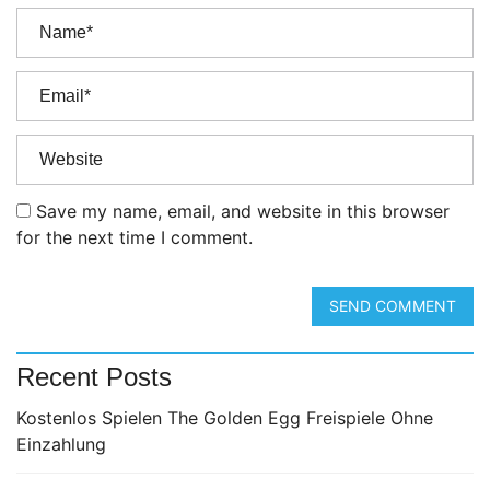
Save my name, email, and website in this browser
for the next time I comment.
SEND COMMENT
Recent Posts
Kostenlos Spielen The Golden Egg Freispiele Ohne
Einzahlung